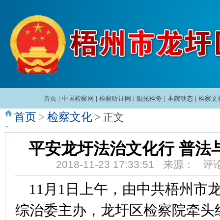
首页
|
中国检察网
|
检察听证网
|
阳光检务
|
本院动态
|
检察文
首页
检察文化
>
> 正文
平安龙圩法治文化行 普法
2018-11-23 17:33:51 来源： 
11
月
1
日上午，由中共梧州市
综治委主办，龙圩区检察院牵头