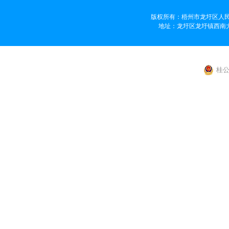
版权所有：梧州市龙圩区人民
地址：龙圩区龙圩镇西南大道359
桂公