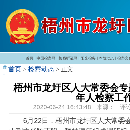
首页
|
中国检察网
|
检察听证网
|
阳光检务
|
本院动态
|
检察文
首页
检察动态
>
> 正文
梧州市龙圩区人大常委会专
年人检察工
2020-06-24 16:43:48 来源： 
6月22日，梧州市龙圩区人大常委