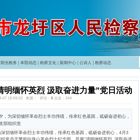
|
阳光检务
|
本院动态
|
检察文化
|
新闻中心
|
公诉人
|
检察动态
清明缅怀英烈 汲取奋进力量”党日活动
0
04-07 16:09:02 来源： 评论：
点击：
344
夕，为深切缅怀革命烈士丰功伟绩，传承红色基因，砥砺奋进初心，
支部组织党
深切缅怀革命烈士丰功伟绩，传承红色基因，砥砺奋进初心，4月3
织党员干警前往珠山革命烈士纪念园，开展“清明缅怀英烈 汲取奋进