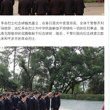
，革命烈士纪念碑巍然矗立，在春日晨光中更显崇高。全体干警整齐列
开场致辞，追忆革命烈士为中华民族解放不惜牺牲一切的壮烈事迹。随
载着无限敬仰的花圈敬献于纪念碑前，随后，干警们面向纪念碑肃立默
换来和平岁月的革命烈士。