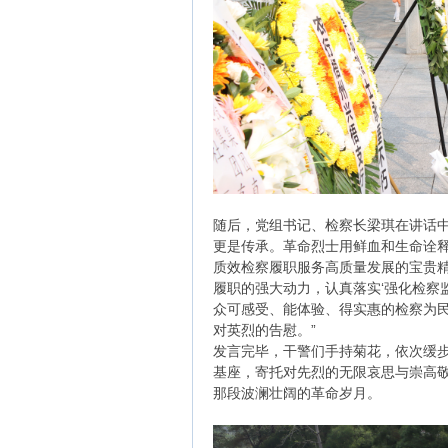
随后，党组书记、检察长梁琪在讲话中
更是传承。革命烈士用鲜血和生命诠
质效检察履职服务高质量发展的宝贵
履职的强大动力，认真落实‘强化检察
众可感受、能体验、得实惠的检察为
对英烈的告慰。”
发言完毕，干警们手持菊花，依次缓
基座，寄托对先烈的无限哀思与崇高敬
那段波澜壮阔的革命岁月。