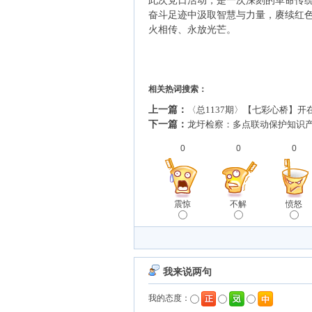
此次党日活动，是一次深刻的革命传
奋斗足迹中汲取智慧与力量，赓续红
火相传、永放光芒。
相关热词搜索：
上一篇：
〈总1137期〉【七彩心桥】开
下一篇：
龙圩检察：多点联动保护知识产
0
0
0
震惊
不解
愤怒