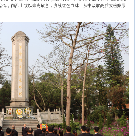
念碑，向烈士致以崇高敬意，赓续红色血脉，从中汲取高质效检察履