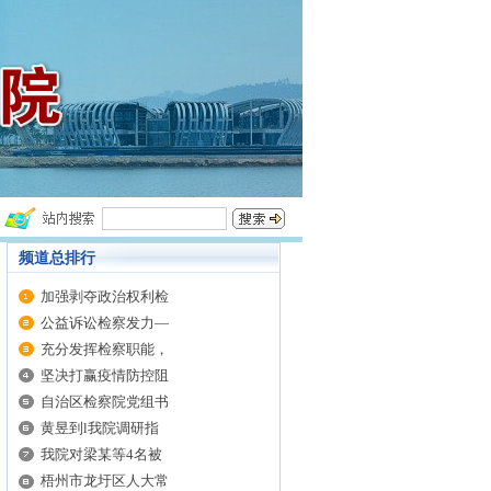
频道总排行
加强剥夺政治权利检
公益诉讼检察发力—
充分发挥检察职能，
坚决打赢疫情防控阻
自治区检察院党组书
黄昱到l我院调研指
我院对梁某等4名被
梧州市龙圩区人大常