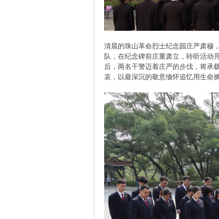
清晨的珠山革命烈士纪念园庄严肃穆
队，在纪念碑前庄重肃立，聆听活动
后，两名干警迈着庄严的步伐，将承
哀，以最深沉的敬意缅怀追忆用生命