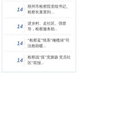
梧州市检察院党组书记、
14
检察长黄昱到...
进乡村、走社区、强督
14
导，检察服务助...
“检察蓝”情系“橄榄绿”司
14
法救助暖...
检察战“疫”党旗扬 党员社
14
区“双报...