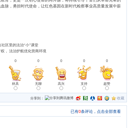
统教育，更是一次初心使命的再淬炼，将持续引导干警们从革命先辈的
色血脉，勇担时代使命，让红色基因在新时代检察事业高质量发展中薪
在社区里的法治“小”课堂
权， 法治护航优化营商环境
0
0
0
0
0
杯具
无聊
高兴
支持
超赞
收藏
分享到：