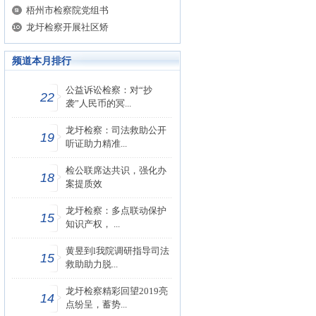
梧州市检察院党组书
龙圩检察开展社区矫
频道本月排行
公益诉讼检察：对“抄
22
袭”人民币的冥...
龙圩检察：司法救助公开
19
听证助力精准...
检公联席达共识，强化办
18
案提质效
龙圩检察：多点联动保护
15
知识产权， ...
黄昱到l我院调研指导司法
15
救助助力脱...
龙圩检察精彩回望2019亮
14
点纷呈，蓄势...