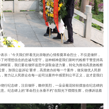
表示：“今天我们怀着无比崇敬的心情祭奠革命烈士，不仅是缅怀，
释了对理想信念的忠诚与坚守，这种精神是我们新时代检察干警坚持高
精神财富，我们要在缅怀追思中汲取奋进力量，转化为推动高质效检察
监督，加强公益诉讼’要求，高质效办好每一个案件，做实做优人民群
民，努力让人民群众在每一起司法案件中感受到公平正义，这才是我们
步绕行纪念碑，注目缅怀，瞻仰英烈，一朵朵菊花轻轻摆放在纪念碑的
意。纪念碑上的“革命烈士永垂不朽”在阳光下熠熠生辉，仿佛诉说着