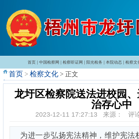
首页
|
中国检察网
|
检察听证网
|
阳光检务
|
本院动态
|
检察文
首页
检察文化
>
> 正文
龙圩区检察院送法进校园、
治存心中
2023-12-11 17:27:13 来源： 
为进一步弘扬宪法精神，维护宪法